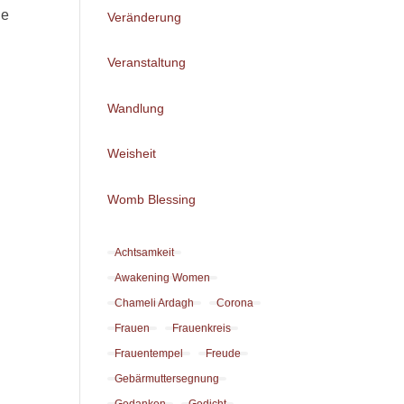
ne
Veränderung
Veranstaltung
Wandlung
Weisheit
Womb Blessing
Achtsamkeit
Awakening Women
Chameli Ardagh
Corona
Frauen
Frauenkreis
Frauentempel
Freude
Gebärmuttersegnung
Gedanken
Gedicht