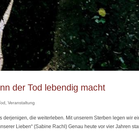
nn der Tod lebendig macht
Tod
,
Veranstaltung
 derjenigen, die weiterleben. Mit unserem Sterben legen wir e
serer Lieben“ (Sabine Rachl) Genau heute vor vier Jahren sta