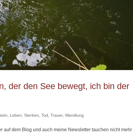
n, der den See bewegt, ich bin der
sein
,
Leben
,
Sterben
,
Tod
,
Trauer
,
Wandlung
er auf dem Blog und auch meine Newsletter tauchen nicht mehr