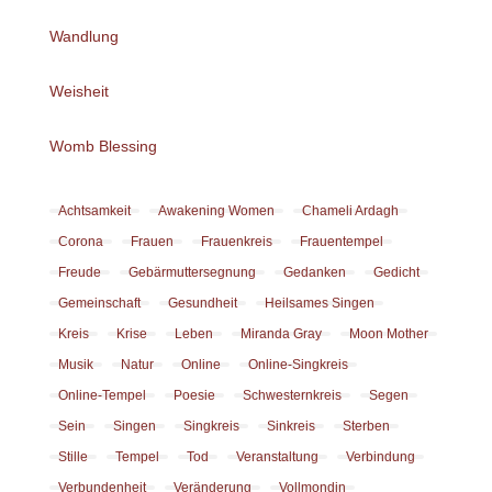
Wandlung
Weisheit
Womb Blessing
Achtsamkeit
Awakening Women
Chameli Ardagh
Corona
Frauen
Frauenkreis
Frauentempel
Freude
Gebärmuttersegnung
Gedanken
Gedicht
Gemeinschaft
Gesundheit
Heilsames Singen
Kreis
Krise
Leben
Miranda Gray
Moon Mother
Musik
Natur
Online
Online-Singkreis
Online-Tempel
Poesie
Schwesternkreis
Segen
Sein
Singen
Singkreis
Sinkreis
Sterben
Stille
Tempel
Tod
Veranstaltung
Verbindung
Verbundenheit
Veränderung
Vollmondin