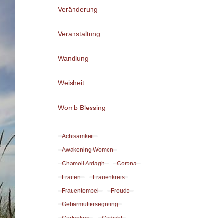
Veränderung
Veranstaltung
Wandlung
Weisheit
Womb Blessing
Achtsamkeit
Awakening Women
Chameli Ardagh
Corona
Frauen
Frauenkreis
Frauentempel
Freude
Gebärmuttersegnung
Gedanken
Gedicht