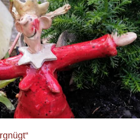
rgnügt“