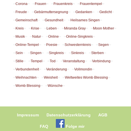
Corona
Frauen
Frauenkreis
Frauentempel
Freude
Gebärmuttersegnung
Gedanken
Gedicht
Gemeinschaft
Gesundheit
Heilsames Singen
Kreis
Krise
Leben
Miranda Gray
Moon Mother
Musik
Natur
Online
Online-Singkreis
Online-Tempel
Poesie
Schwesternkreis
Segen
Sein
Singen
Singkreis
Sinkreis
Sterben
Stille
Tempel
Tod
Veranstaltung
Verbindung
Verbundenheit
Veränderung
Vollmondin
Weihnachten
Weisheit
Weltweites Womb Blessing
Womb Blessing
Wünsche
Impressum
Datenschutzerklärung
AGB
FAQ
Folge mir