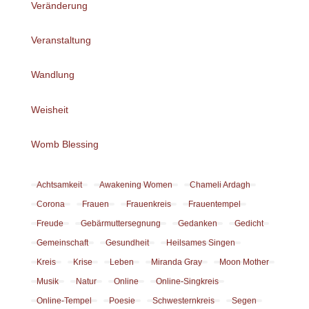
Veränderung
Veranstaltung
Wandlung
Weisheit
Womb Blessing
Achtsamkeit
Awakening Women
Chameli Ardagh
Corona
Frauen
Frauenkreis
Frauentempel
Freude
Gebärmuttersegnung
Gedanken
Gedicht
Gemeinschaft
Gesundheit
Heilsames Singen
Kreis
Krise
Leben
Miranda Gray
Moon Mother
Musik
Natur
Online
Online-Singkreis
Online-Tempel
Poesie
Schwesternkreis
Segen