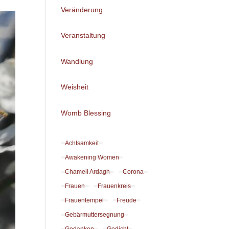
Veränderung
Veranstaltung
Wandlung
Weisheit
Womb Blessing
Achtsamkeit
Awakening Women
Chameli Ardagh
Corona
Frauen
Frauenkreis
Frauentempel
Freude
Gebärmuttersegnung
Gedanken
Gedicht