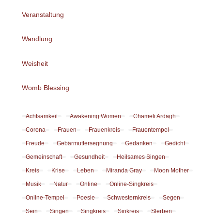
Veranstaltung
Wandlung
Weisheit
Womb Blessing
Achtsamkeit
Awakening Women
Chameli Ardagh
Corona
Frauen
Frauenkreis
Frauentempel
Freude
Gebärmuttersegnung
Gedanken
Gedicht
Gemeinschaft
Gesundheit
Heilsames Singen
Kreis
Krise
Leben
Miranda Gray
Moon Mother
Musik
Natur
Online
Online-Singkreis
Online-Tempel
Poesie
Schwesternkreis
Segen
Sein
Singen
Singkreis
Sinkreis
Sterben