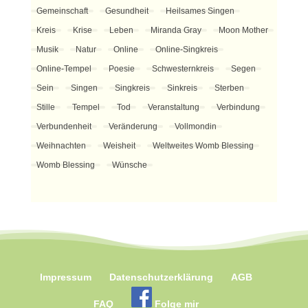
Gemeinschaft
Gesundheit
Heilsames Singen
Kreis
Krise
Leben
Miranda Gray
Moon Mother
Musik
Natur
Online
Online-Singkreis
Online-Tempel
Poesie
Schwesternkreis
Segen
Sein
Singen
Singkreis
Sinkreis
Sterben
Stille
Tempel
Tod
Veranstaltung
Verbindung
Verbundenheit
Veränderung
Vollmondin
Weihnachten
Weisheit
Weltweites Womb Blessing
Womb Blessing
Wünsche
Impressum
Datenschutzerklärung
AGB
FAQ
Folge mir