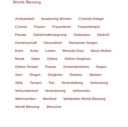
Womb Blessing
Achtsamkeit
Awakening Women
Chameli Ardagh
Corona
Frauen
Frauenkreis
Frauentempel
Freude
Gebärmuttersegnung
Gedanken
Gedicht
Gemeinschaft
Gesundheit
Heilsames Singen
Kreis
Krise
Leben
Miranda Gray
Moon Mother
Musik
Natur
Online
Online-Singkreis
Online-Tempel
Poesie
Schwesternkreis
Segen
Sein
Singen
Singkreis
Sinkreis
Sterben
Stille
Tempel
Tod
Veranstaltung
Verbindung
Verbundenheit
Veränderung
Vollmondin
Weihnachten
Weisheit
Weltweites Womb Blessing
Womb Blessing
Wünsche