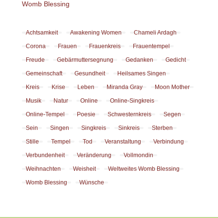
Womb Blessing
Achtsamkeit
Awakening Women
Chameli Ardagh
Corona
Frauen
Frauenkreis
Frauentempel
Freude
Gebärmuttersegnung
Gedanken
Gedicht
Gemeinschaft
Gesundheit
Heilsames Singen
Kreis
Krise
Leben
Miranda Gray
Moon Mother
Musik
Natur
Online
Online-Singkreis
Online-Tempel
Poesie
Schwesternkreis
Segen
Sein
Singen
Singkreis
Sinkreis
Sterben
Stille
Tempel
Tod
Veranstaltung
Verbindung
Verbundenheit
Veränderung
Vollmondin
Weihnachten
Weisheit
Weltweites Womb Blessing
Womb Blessing
Wünsche