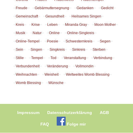
Freude
Gebärmuttersegnung
Gedanken
Gedicht
Gemeinschaft
Gesundheit
Heilsames Singen
Kreis
Krise
Leben
Miranda Gray
Moon Mother
Musik
Natur
Online
Online-Singkreis
Online-Tempel
Poesie
Schwesternkreis
Segen
Sein
Singen
Singkreis
Sinkreis
Sterben
Stille
Tempel
Tod
Veranstaltung
Verbindung
Verbundenheit
Veränderung
Vollmondin
Weihnachten
Weisheit
Weltweites Womb Blessing
Womb Blessing
Wünsche
Impressum
Datenschutzerklärung
AGB
FAQ
Folge mir