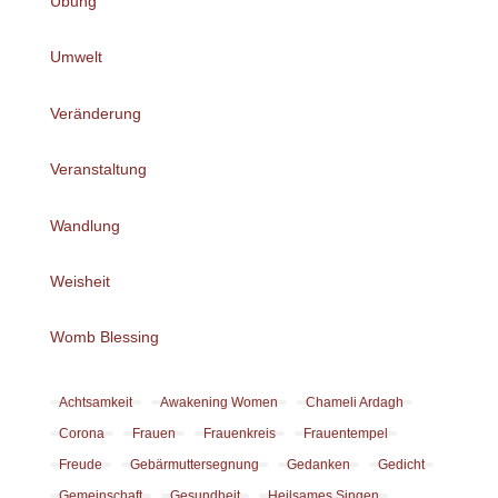
Übung
Umwelt
Veränderung
Veranstaltung
Wandlung
Weisheit
Womb Blessing
Achtsamkeit
Awakening Women
Chameli Ardagh
Corona
Frauen
Frauenkreis
Frauentempel
Freude
Gebärmuttersegnung
Gedanken
Gedicht
Gemeinschaft
Gesundheit
Heilsames Singen