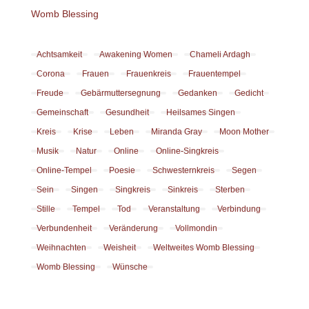
Womb Blessing
Achtsamkeit
Awakening Women
Chameli Ardagh
Corona
Frauen
Frauenkreis
Frauentempel
Freude
Gebärmuttersegnung
Gedanken
Gedicht
Gemeinschaft
Gesundheit
Heilsames Singen
Kreis
Krise
Leben
Miranda Gray
Moon Mother
Musik
Natur
Online
Online-Singkreis
Online-Tempel
Poesie
Schwesternkreis
Segen
Sein
Singen
Singkreis
Sinkreis
Sterben
Stille
Tempel
Tod
Veranstaltung
Verbindung
Verbundenheit
Veränderung
Vollmondin
Weihnachten
Weisheit
Weltweites Womb Blessing
Womb Blessing
Wünsche