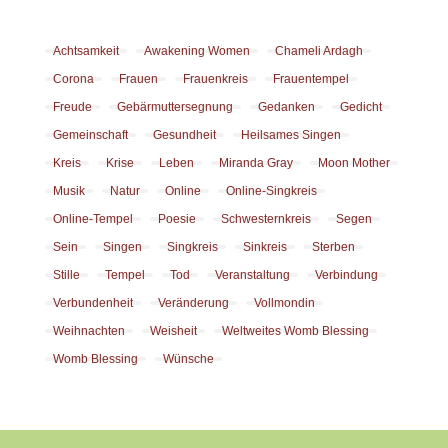
Achtsamkeit
Awakening Women
Chameli Ardagh
Corona
Frauen
Frauenkreis
Frauentempel
Freude
Gebärmuttersegnung
Gedanken
Gedicht
Gemeinschaft
Gesundheit
Heilsames Singen
Kreis
Krise
Leben
Miranda Gray
Moon Mother
Musik
Natur
Online
Online-Singkreis
Online-Tempel
Poesie
Schwesternkreis
Segen
Sein
Singen
Singkreis
Sinkreis
Sterben
Stille
Tempel
Tod
Veranstaltung
Verbindung
Verbundenheit
Veränderung
Vollmondin
Weihnachten
Weisheit
Weltweites Womb Blessing
Womb Blessing
Wünsche