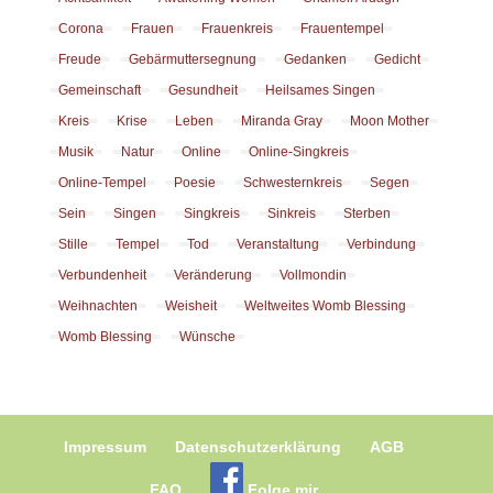
Corona
Frauen
Frauenkreis
Frauentempel
Freude
Gebärmuttersegnung
Gedanken
Gedicht
Gemeinschaft
Gesundheit
Heilsames Singen
Kreis
Krise
Leben
Miranda Gray
Moon Mother
Musik
Natur
Online
Online-Singkreis
Online-Tempel
Poesie
Schwesternkreis
Segen
Sein
Singen
Singkreis
Sinkreis
Sterben
Stille
Tempel
Tod
Veranstaltung
Verbindung
Verbundenheit
Veränderung
Vollmondin
Weihnachten
Weisheit
Weltweites Womb Blessing
Womb Blessing
Wünsche
Impressum
Datenschutzerklärung
AGB
FAQ
Folge mir