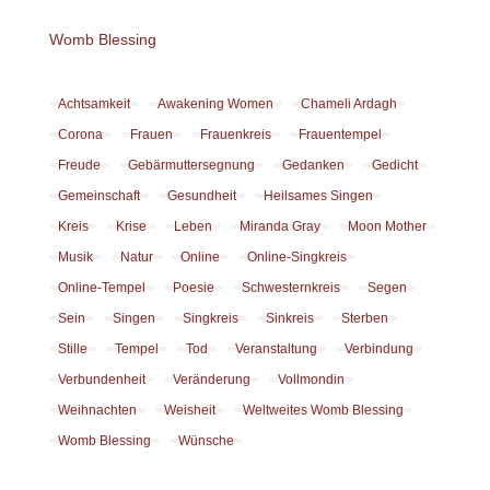
Womb Blessing
Achtsamkeit
Awakening Women
Chameli Ardagh
Corona
Frauen
Frauenkreis
Frauentempel
Freude
Gebärmuttersegnung
Gedanken
Gedicht
Gemeinschaft
Gesundheit
Heilsames Singen
Kreis
Krise
Leben
Miranda Gray
Moon Mother
Musik
Natur
Online
Online-Singkreis
Online-Tempel
Poesie
Schwesternkreis
Segen
Sein
Singen
Singkreis
Sinkreis
Sterben
Stille
Tempel
Tod
Veranstaltung
Verbindung
Verbundenheit
Veränderung
Vollmondin
Weihnachten
Weisheit
Weltweites Womb Blessing
Womb Blessing
Wünsche