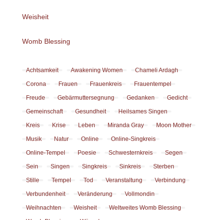
Weisheit
Womb Blessing
Achtsamkeit
Awakening Women
Chameli Ardagh
Corona
Frauen
Frauenkreis
Frauentempel
Freude
Gebärmuttersegnung
Gedanken
Gedicht
Gemeinschaft
Gesundheit
Heilsames Singen
Kreis
Krise
Leben
Miranda Gray
Moon Mother
Musik
Natur
Online
Online-Singkreis
Online-Tempel
Poesie
Schwesternkreis
Segen
Sein
Singen
Singkreis
Sinkreis
Sterben
Stille
Tempel
Tod
Veranstaltung
Verbindung
Verbundenheit
Veränderung
Vollmondin
Weihnachten
Weisheit
Weltweites Womb Blessing