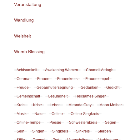
Veranstaltung
Wandlung
Weisheit
Womb Blessing
Achtsamkeit
Awakening Women
Chameli Ardagh
Corona
Frauen
Frauenkreis
Frauentempel
Freude
Gebärmuttersegnung
Gedanken
Gedicht
Gemeinschaft
Gesundheit
Heilsames Singen
Kreis
Krise
Leben
Miranda Gray
Moon Mother
Musik
Natur
Online
Online-Singkreis
Online-Tempel
Poesie
Schwesternkreis
Segen
Sein
Singen
Singkreis
Sinkreis
Sterben