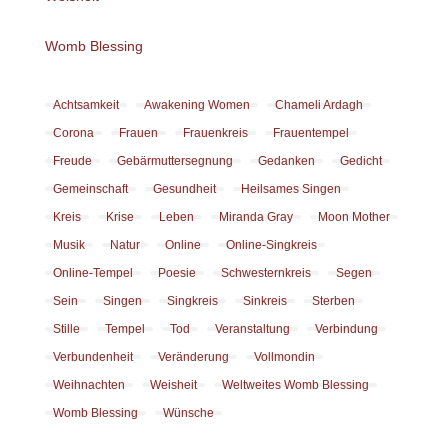
Womb Blessing
Achtsamkeit
Awakening Women
Chameli Ardagh
Corona
Frauen
Frauenkreis
Frauentempel
Freude
Gebärmuttersegnung
Gedanken
Gedicht
Gemeinschaft
Gesundheit
Heilsames Singen
Kreis
Krise
Leben
Miranda Gray
Moon Mother
Musik
Natur
Online
Online-Singkreis
Online-Tempel
Poesie
Schwesternkreis
Segen
Sein
Singen
Singkreis
Sinkreis
Sterben
Stille
Tempel
Tod
Veranstaltung
Verbindung
Verbundenheit
Veränderung
Vollmondin
Weihnachten
Weisheit
Weltweites Womb Blessing
Womb Blessing
Wünsche