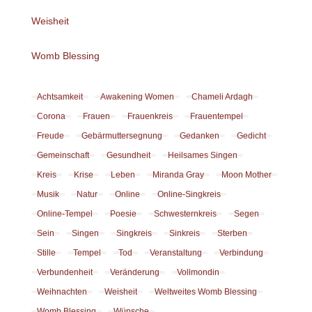
Weisheit
Womb Blessing
Achtsamkeit
Awakening Women
Chameli Ardagh
Corona
Frauen
Frauenkreis
Frauentempel
Freude
Gebärmuttersegnung
Gedanken
Gedicht
Gemeinschaft
Gesundheit
Heilsames Singen
Kreis
Krise
Leben
Miranda Gray
Moon Mother
Musik
Natur
Online
Online-Singkreis
Online-Tempel
Poesie
Schwesternkreis
Segen
Sein
Singen
Singkreis
Sinkreis
Sterben
Stille
Tempel
Tod
Veranstaltung
Verbindung
Verbundenheit
Veränderung
Vollmondin
Weihnachten
Weisheit
Weltweites Womb Blessing
Womb Blessing
Wünsche