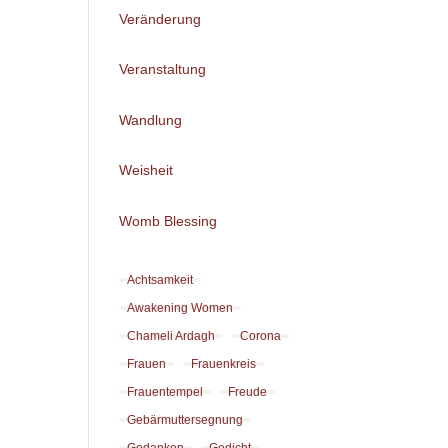
Veränderung
Veranstaltung
Wandlung
Weisheit
Womb Blessing
Achtsamkeit
Awakening Women
Chameli Ardagh
Corona
Frauen
Frauenkreis
Frauentempel
Freude
Gebärmuttersegnung
Gedanken
Gedicht