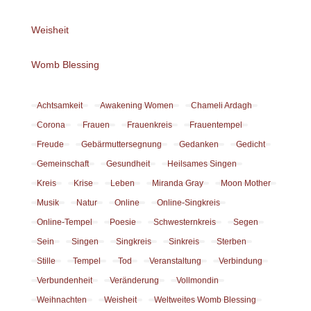
Weisheit
Womb Blessing
Achtsamkeit
Awakening Women
Chameli Ardagh
Corona
Frauen
Frauenkreis
Frauentempel
Freude
Gebärmuttersegnung
Gedanken
Gedicht
Gemeinschaft
Gesundheit
Heilsames Singen
Kreis
Krise
Leben
Miranda Gray
Moon Mother
Musik
Natur
Online
Online-Singkreis
Online-Tempel
Poesie
Schwesternkreis
Segen
Sein
Singen
Singkreis
Sinkreis
Sterben
Stille
Tempel
Tod
Veranstaltung
Verbindung
Verbundenheit
Veränderung
Vollmondin
Weihnachten
Weisheit
Weltweites Womb Blessing