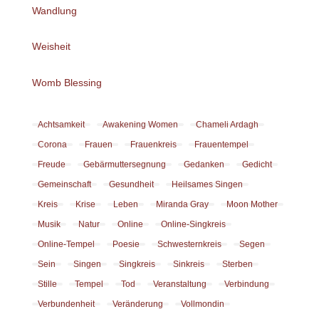
Wandlung
Weisheit
Womb Blessing
Achtsamkeit
Awakening Women
Chameli Ardagh
Corona
Frauen
Frauenkreis
Frauentempel
Freude
Gebärmuttersegnung
Gedanken
Gedicht
Gemeinschaft
Gesundheit
Heilsames Singen
Kreis
Krise
Leben
Miranda Gray
Moon Mother
Musik
Natur
Online
Online-Singkreis
Online-Tempel
Poesie
Schwesternkreis
Segen
Sein
Singen
Singkreis
Sinkreis
Sterben
Stille
Tempel
Tod
Veranstaltung
Verbindung
Verbundenheit
Veränderung
Vollmondin