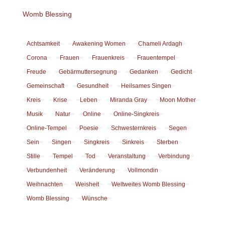
Womb Blessing
Achtsamkeit
Awakening Women
Chameli Ardagh
Corona
Frauen
Frauenkreis
Frauentempel
Freude
Gebärmuttersegnung
Gedanken
Gedicht
Gemeinschaft
Gesundheit
Heilsames Singen
Kreis
Krise
Leben
Miranda Gray
Moon Mother
Musik
Natur
Online
Online-Singkreis
Online-Tempel
Poesie
Schwesternkreis
Segen
Sein
Singen
Singkreis
Sinkreis
Sterben
Stille
Tempel
Tod
Veranstaltung
Verbindung
Verbundenheit
Veränderung
Vollmondin
Weihnachten
Weisheit
Weltweites Womb Blessing
Womb Blessing
Wünsche