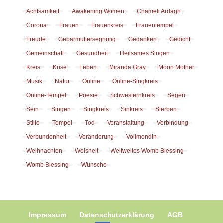
Achtsamkeit
Awakening Women
Chameli Ardagh
Corona
Frauen
Frauenkreis
Frauentempel
Freude
Gebärmuttersegnung
Gedanken
Gedicht
Gemeinschaft
Gesundheit
Heilsames Singen
Kreis
Krise
Leben
Miranda Gray
Moon Mother
Musik
Natur
Online
Online-Singkreis
Online-Tempel
Poesie
Schwesternkreis
Segen
Sein
Singen
Singkreis
Sinkreis
Sterben
Stille
Tempel
Tod
Veranstaltung
Verbindung
Verbundenheit
Veränderung
Vollmondin
Weihnachten
Weisheit
Weltweites Womb Blessing
Womb Blessing
Wünsche
Impressum
Datenschutzerklärung
AGB