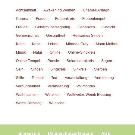
Achtsamkeit
Awakening Women
Chameli Ardagh
Corona
Frauen
Frauenkreis
Frauentempel
Freude
Gebärmuttersegnung
Gedanken
Gedicht
Gemeinschaft
Gesundheit
Heilsames Singen
Kreis
Krise
Leben
Miranda Gray
Moon Mother
Musik
Natur
Online
Online-Singkreis
Online-Tempel
Poesie
Schwesternkreis
Segen
Sein
Singen
Singkreis
Sinkreis
Sterben
Stille
Tempel
Tod
Veranstaltung
Verbindung
Verbundenheit
Veränderung
Vollmondin
Weihnachten
Weisheit
Weltweites Womb Blessing
Womb Blessing
Wünsche
Impressum
Datenschutzerklärung
AGB