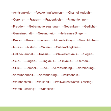
Achtsamkeit
Awakening Women
Chameli Ardagh
Corona
Frauen
Frauenkreis
Frauentempel
Freude
Gebärmuttersegnung
Gedanken
Gedicht
Gemeinschaft
Gesundheit
Heilsames Singen
Kreis
Krise
Leben
Miranda Gray
Moon Mother
Musik
Natur
Online
Online-Singkreis
Online-Tempel
Poesie
Schwesternkreis
Segen
Sein
Singen
Singkreis
Sinkreis
Sterben
Stille
Tempel
Tod
Veranstaltung
Verbindung
Verbundenheit
Veränderung
Vollmondin
Weihnachten
Weisheit
Weltweites Womb Blessing
Womb Blessing
Wünsche