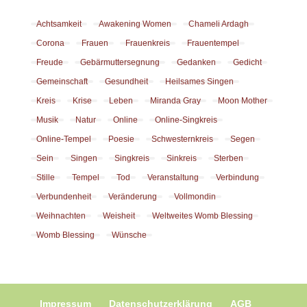
Achtsamkeit
Awakening Women
Chameli Ardagh
Corona
Frauen
Frauenkreis
Frauentempel
Freude
Gebärmuttersegnung
Gedanken
Gedicht
Gemeinschaft
Gesundheit
Heilsames Singen
Kreis
Krise
Leben
Miranda Gray
Moon Mother
Musik
Natur
Online
Online-Singkreis
Online-Tempel
Poesie
Schwesternkreis
Segen
Sein
Singen
Singkreis
Sinkreis
Sterben
Stille
Tempel
Tod
Veranstaltung
Verbindung
Verbundenheit
Veränderung
Vollmondin
Weihnachten
Weisheit
Weltweites Womb Blessing
Womb Blessing
Wünsche
Impressum
Datenschutzerklärung
AGB