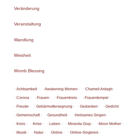
Veränderung
Veranstaltung
Wandlung
Weisheit
Womb Blessing
Achtsamkeit
Awakening Women
Chameli Ardagh
Corona
Frauen
Frauenkreis
Frauentempel
Freude
Gebärmuttersegnung
Gedanken
Gedicht
Gemeinschaft
Gesundheit
Heilsames Singen
Kreis
Krise
Leben
Miranda Gray
Moon Mother
Musik
Natur
Online
Online-Singkreis