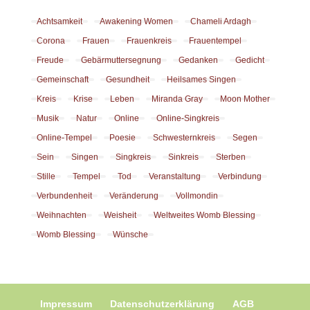
Achtsamkeit
Awakening Women
Chameli Ardagh
Corona
Frauen
Frauenkreis
Frauentempel
Freude
Gebärmuttersegnung
Gedanken
Gedicht
Gemeinschaft
Gesundheit
Heilsames Singen
Kreis
Krise
Leben
Miranda Gray
Moon Mother
Musik
Natur
Online
Online-Singkreis
Online-Tempel
Poesie
Schwesternkreis
Segen
Sein
Singen
Singkreis
Sinkreis
Sterben
Stille
Tempel
Tod
Veranstaltung
Verbindung
Verbundenheit
Veränderung
Vollmondin
Weihnachten
Weisheit
Weltweites Womb Blessing
Womb Blessing
Wünsche
Impressum
Datenschutzerklärung
AGB