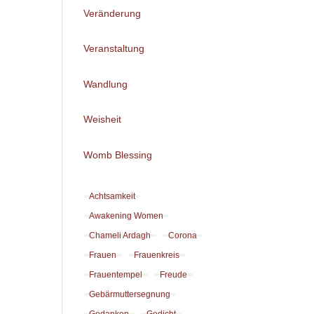
Veränderung
Veranstaltung
Wandlung
Weisheit
Womb Blessing
Achtsamkeit
Awakening Women
Chameli Ardagh
Corona
Frauen
Frauenkreis
Frauentempel
Freude
Gebärmuttersegnung
Gedanken
Gedicht