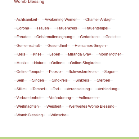
Womb Blessing
Achtsamkeit
Awakening Women
Chameli Ardagh
Corona
Frauen
Frauenkreis
Frauentempel
Freude
Gebärmuttersegnung
Gedanken
Gedicht
Gemeinschaft
Gesundheit
Heilsames Singen
Kreis
Krise
Leben
Miranda Gray
Moon Mother
Musik
Natur
Online
Online-Singkreis
Online-Tempel
Poesie
Schwesternkreis
Segen
Sein
Singen
Singkreis
Sinkreis
Sterben
Stille
Tempel
Tod
Veranstaltung
Verbindung
Verbundenheit
Veränderung
Vollmondin
Weihnachten
Weisheit
Weltweites Womb Blessing
Womb Blessing
Wünsche