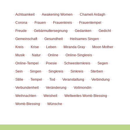
Achtsamkeit
Awakening Women
Chameli Ardagh
Corona
Frauen
Frauenkreis
Frauentempel
Freude
Gebärmuttersegnung
Gedanken
Gedicht
Gemeinschaft
Gesundheit
Heilsames Singen
Kreis
Krise
Leben
Miranda Gray
Moon Mother
Musik
Natur
Online
Online-Singkreis
Online-Tempel
Poesie
Schwesternkreis
Segen
Sein
Singen
Singkreis
Sinkreis
Sterben
Stille
Tempel
Tod
Veranstaltung
Verbindung
Verbundenheit
Veränderung
Vollmondin
Weihnachten
Weisheit
Weltweites Womb Blessing
Womb Blessing
Wünsche