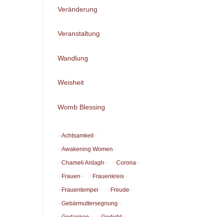
Veränderung
Veranstaltung
Wandlung
Weisheit
Womb Blessing
Achtsamkeit
Awakening Women
Chameli Ardagh
Corona
Frauen
Frauenkreis
Frauentempel
Freude
Gebärmuttersegnung
Gedanken
Gedicht